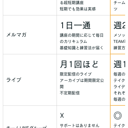
る超短期講座
チーム
短期でも効果は実感
ツ
1日一通
週
メルマガ
講座の期間に応じて毎日
メソッ
のカリキュラム
TEAM
基礎知識と練習法が届く
練習方
月1回ほど
週
限定配信のライブ
毎週の
ライブ
アーカイブは期間限定公
テイク
開
ライデ
不定期配信
それぞ
毎週の
☓
◎
サポートはありません
テイク