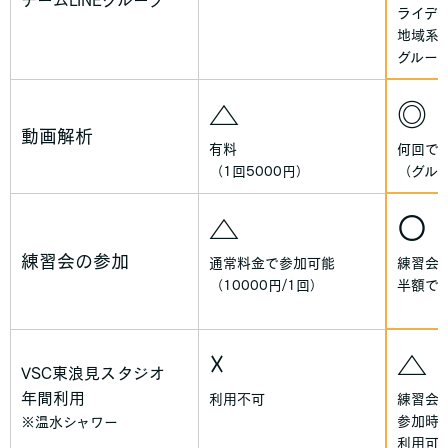
チームLINEグループ
ライデ
地域系
グルー
△
◎
動画解析
有料
何回で
（1回5000円）
（グル
△
〇
練習会の参加
通常料金で参加可能
練習会
（10000円/1回）
半額で
☓
△
VSC東浪見スタジオ
年間利用
利用不可
練習会
参加時
※温水シャワー
利用可