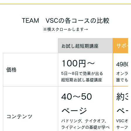
TEAM VSCの各コースの比較
※横スクロールします→
サポ
お試し超短期講座
100円～
498
価格
5日～8日で効果が出る
オンラ
超短期お試し基礎講座
誰でも
40～50
約3
ページ
ペ
コンテンツ
パドリング、テイクオフ、
VSCオ
ライディングの基礎が学べ
サーフ